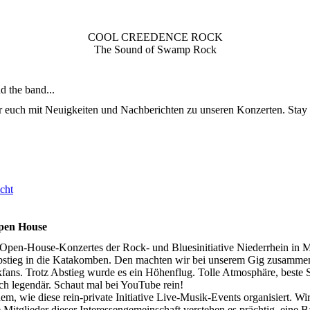
COOL CREEDENCE ROCK
The Sound of Swamp Rock
 the band...
r euch mit Neuigkeiten und Nachberichten zu unseren Konzerten. Stay
cht
pen House
Open-House-Konzertes der Rock- und Bluesinitiative Niederrhein in
bstieg in die Katakomben. Den machten wir bei unserem Gig zusammen
kfans. Trotz Abstieg wurde es ein Höhenflug. Tolle Atmosphäre, best
ch legendär. Schaut mal bei YouTube rein!
m, wie diese rein-private Initiative Live-Musik-Events organisiert. Wi
 Mitglieder dieser Interessengemeinschaft verstehen es prächtig, eine