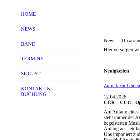
HOME
NEWS
News – Up around
BAND
Hier versorgen wi
TERMINE
Neuigkeiten
SETLIST
Zurück zur Übersi
KONTAKT &
BUCHUNG
12.04.2026
CCR – CCC - O
Am Anfang eines 
steht immer der A
begeisterten Musi
Anfang an – einfa
Uns imponiert zude
Respekt! Auch die