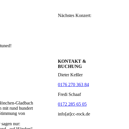
Nächstes Konzert:
 tuned!
KONTAKT &
BUCHUNG
Dieter Keßler
0176 270 363 84
Fredi Schaaf
 Mönchen-Gladbach
0172 285 65 05
 mit rund hundert
e Stimmung von
info[at]cc-rock.de
r sagen nur:
 Band „auf Händen“