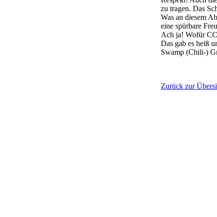
zu tragen. Das Sc
Was an diesem Abe
eine spürbare Fre
Ach ja! Wofür CCR
Das gab es heiß u
Swamp (Chili-) Gr
Zurück zur Übersi